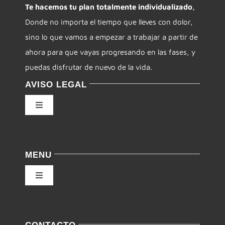
Te hacemos tu plan totalmente individualizado,
Donde no importa el tiempo que lleves con dolor,
sino lo que vamos a empezar a trabajar a partir de
ahora para que vayas progresando en las fases, y
puedas disfrutar de nuevo de la vida.
AVISO LEGAL
Toggle
Navigation
Política de privacidad
MENU
Condiciones de uso
Toggle
Navigation
Ley de cookies
Inicio