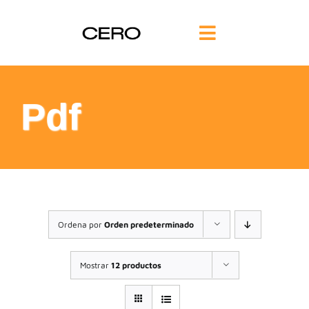
Saltar
al
Toggle
contenido
Navigation
INICIO
Pdf
FILOSOFÍA
TE AYUDAMOS
FORMACIÓN
Ordena por
Orden predeterminado
COMUNIDAD
Mostrar
12 productos
BLOG