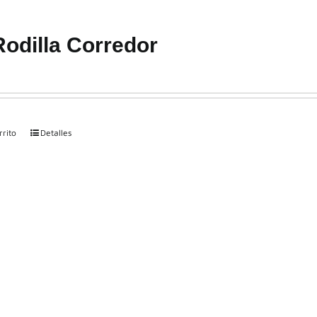
odilla Corredor
rrito
Detalles