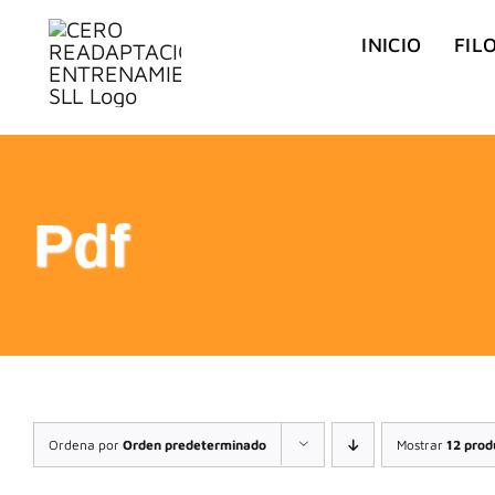
Saltar
INICIO
FIL
al
contenido
Pdf
Ordena por
Orden predeterminado
Mostrar
12 prod