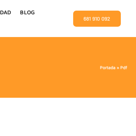
IDAD
BLOG
681 910 092
Portada
»
Pdf