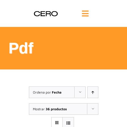
Saltar
al
Toggle
contenido
Navigation
INICIO
Pdf
FILOSOFÍA
TE AYUDAMOS
FORMACIÓN
Ordena por
Fecha
COMUNIDAD
Mostrar
36 productos
BLOG