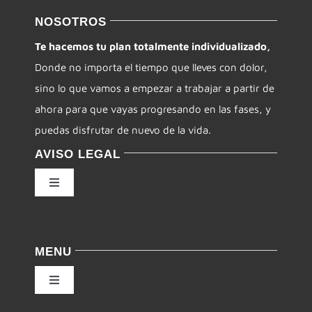
NOSOTROS
Te hacemos tu plan totalmente individualizado,
Donde no importa el tiempo que lleves con dolor,
sino lo que vamos a empezar a trabajar a partir de
ahora para que vayas progresando en las fases, y
puedas disfrutar de nuevo de la vida.
AVISO LEGAL
Toggle
Navigation
Política de privacidad
MENU
Condiciones de uso
Toggle
Navigation
Ley de cookies