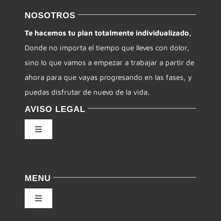
NOSOTROS
Te hacemos tu plan totalmente individualizado,
Donde no importa el tiempo que lleves con dolor,
sino lo que vamos a empezar a trabajar a partir de
ahora para que vayas progresando en las fases, y
puedas disfrutar de nuevo de la vida.
AVISO LEGAL
Toggle
Navigation
Política de privacidad
MENU
Condiciones de uso
Toggle
Navigation
Ley de cookies