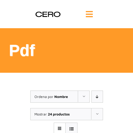
Saltar
al
Toggle
contenido
Navigation
INICIO
Pdf
FILOSOFÍA
TE AYUDAMOS
FORMACIÓN
Ordena por
Nombre
COMUNIDAD
Mostrar
24 productos
BLOG