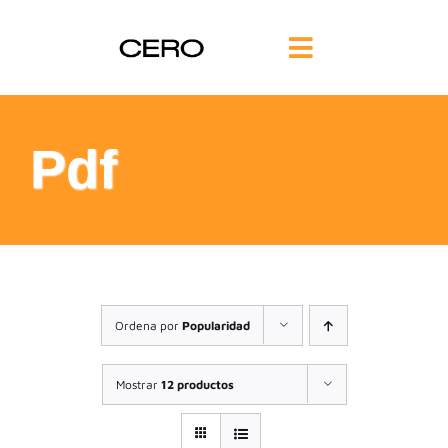
Saltar
al
Toggle
contenido
Navigation
INICIO
Pdf
FILOSOFÍA
TE AYUDAMOS
FORMACIÓN
Ordena por
Popularidad
COMUNIDAD
Mostrar
12 productos
BLOG