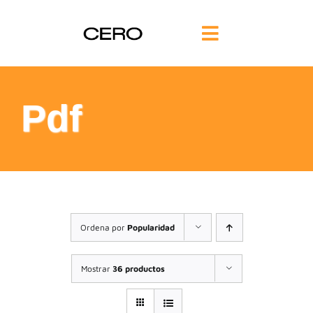
Saltar
al
Toggle
contenido
Navigation
INICIO
Pdf
FILOSOFÍA
TE AYUDAMOS
FORMACIÓN
Ordena por
Popularidad
COMUNIDAD
Mostrar
36 productos
BLOG