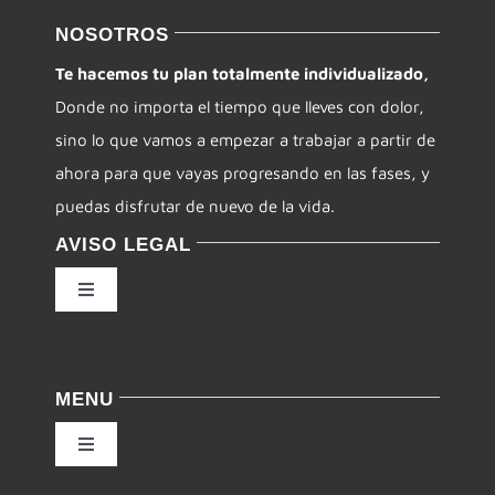
NOSOTROS
Te hacemos tu plan totalmente individualizado,
Donde no importa el tiempo que lleves con dolor,
sino lo que vamos a empezar a trabajar a partir de
ahora para que vayas progresando en las fases, y
puedas disfrutar de nuevo de la vida.
AVISO LEGAL
Toggle
Navigation
Política de privacidad
MENU
Condiciones de uso
Toggle
Navigation
Ley de cookies