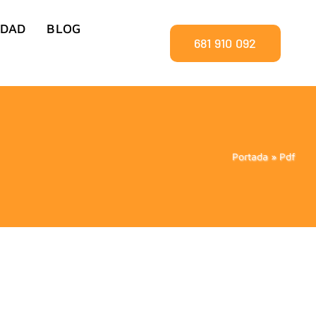
IDAD
BLOG
681 910 092
Portada
»
Pdf