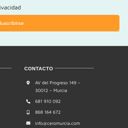
rivacidad
Suscribirse
CONTACTO
AV del Progreso 149 –
30012 – Murcia
681 910 092
868 164 672
info@ceromurcia.com