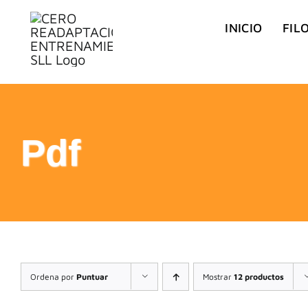
Saltar
INICIO
FIL
al
contenido
Pdf
Ordena por
Puntuar
Mostrar
12 productos