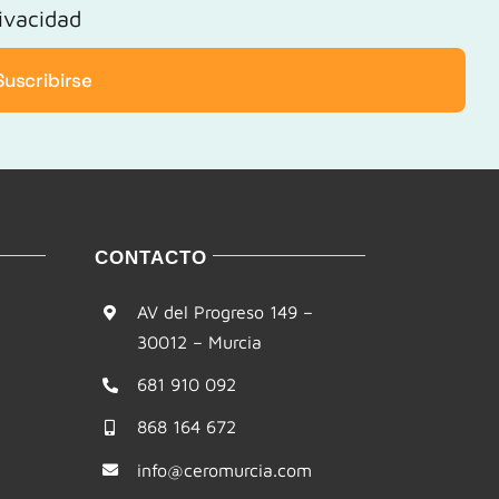
rivacidad
Suscribirse
CONTACTO
AV del Progreso 149 –
30012 – Murcia
681 910 092
868 164 672
info@ceromurcia.com