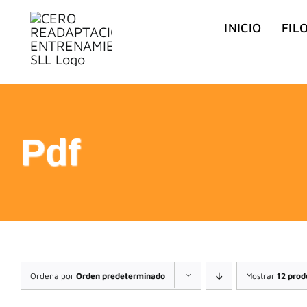
Saltar
INICIO
FIL
al
contenido
Pdf
Ordena por
Orden predeterminado
Mostrar
12 prod