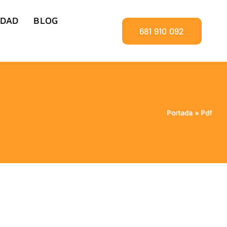
IDAD
BLOG
681 910 092
Portada
»
Pdf