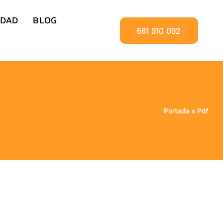
IDAD
BLOG
681 910 092
Portada
»
Pdf