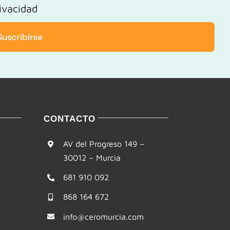
rivacidad
Suscribirse
CONTACTO
AV del Progreso 149 –
30012 – Murcia
681 910 092
868 164 672
info@ceromurcia.com