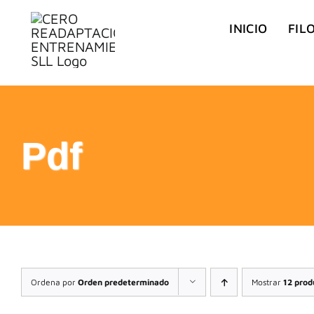
Saltar
INICIO
FIL
al
contenido
Pdf
Ordena por
Orden predeterminado
Mostrar
12 prod