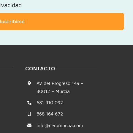
rivacidad
Suscribirse
CONTACTO
AV del Progreso 149 –
30012 – Murcia
681 910 092
868 164 672
info@ceromurcia.com