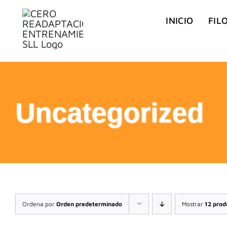
Saltar
INICIO
FIL
al
contenido
Uncategorized
Ordena por
Orden predeterminado
Mostrar
12 prod