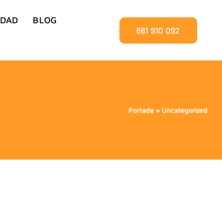
IDAD
BLOG
681 910 092
Portada
»
Uncategorized