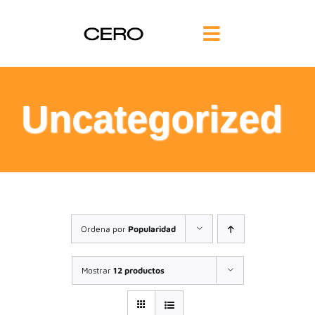
Saltar
al
Toggle
contenido
Navigation
INICIO
Uncategorized
FILOSOFÍA
TE AYUDAMOS
FORMACIÓN
Ordena por
Popularidad
COMUNIDAD
Mostrar
12 productos
BLOG