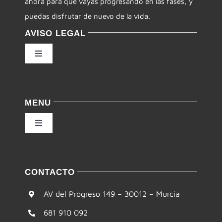
ahora para que vayas progresando en las fases, y
puedas disfrutar de nuevo de la vida.
AVISO LEGAL
Toggle
Navigation
Política de privacidad
MENU
Condiciones de uso
Toggle
Navigation
Ley de cookies
Inicio
CONTACTO
Accesibilidad
Filosofía
AV del Progreso 149 – 30012 – Murcia
Mapa del sitio
681 910 092
Te ayudamos