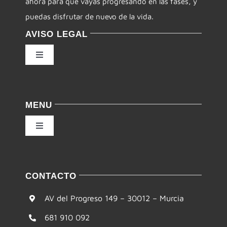
ahora para que vayas progresando en las fases, y
puedas disfrutar de nuevo de la vida.
AVISO LEGAL
Toggle
Navigation
Política de privacidad
MENU
Condiciones de uso
Toggle
Navigation
Ley de cookies
Inicio
CONTACTO
Accesibilidad
Filosofía
AV del Progreso 149 – 30012 – Murcia
Mapa del sitio
681 910 092
Te ayudamos