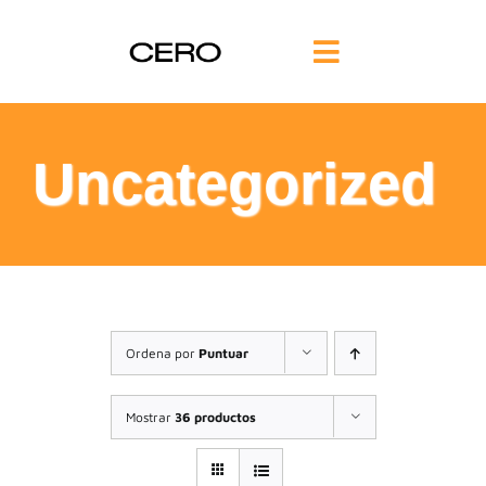
Saltar
al
Toggle
contenido
Navigation
INICIO
Uncategorized
FILOSOFÍA
TE AYUDAMOS
FORMACIÓN
Ordena por
Puntuar
COMUNIDAD
Mostrar
36 productos
BLOG