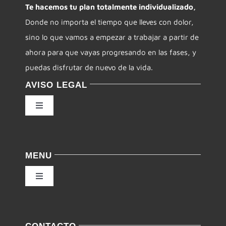
Te hacemos tu plan totalmente individualizado,
Donde no importa el tiempo que lleves con dolor,
sino lo que vamos a empezar a trabajar a partir de
ahora para que vayas progresando en las fases, y
puedas disfrutar de nuevo de la vida.
AVISO LEGAL
Toggle
Navigation
Política de privacidad
MENU
Condiciones de uso
Toggle
Navigation
Ley de cookies
Inicio