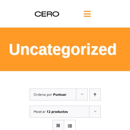
Saltar
al
Toggle
contenido
Navigation
INICIO
Uncategorized
FILOSOFÍA
TE AYUDAMOS
FORMACIÓN
Ordena por
Puntuar
COMUNIDAD
Mostrar
12 productos
BLOG