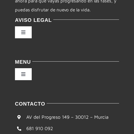
ahora para que vayas progresando en las fases, y
puedas disfrutar de nuevo de la vida.
AVISO LEGAL
Toggle
Navigation
Política de privacidad
MENU
Condiciones de uso
Toggle
Navigation
Ley de cookies
Inicio
CONTACTO
Accesibilidad
Filosofía
AV del Progreso 149 – 30012 – Murcia
Mapa del sitio
681 910 092
Te ayudamos