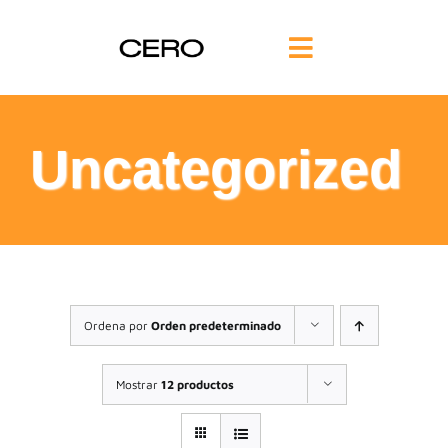
Saltar
al
Toggle
contenido
Navigation
INICIO
Uncategorized
FILOSOFÍA
TE AYUDAMOS
FORMACIÓN
Ordena por
Orden predeterminado
COMUNIDAD
Mostrar
12 productos
BLOG