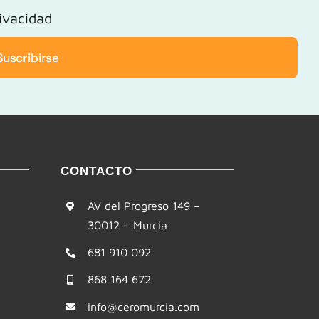
rivacidad
Suscribirse
CONTACTO
AV del Progreso 149 –
30012 – Murcia
681 910 092
868 164 672
info@ceromurcia.com