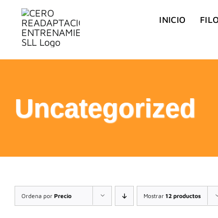
Saltar
INICIO
FIL
al
contenido
Uncategorized
Ordena por
Precio
Mostrar
12 productos