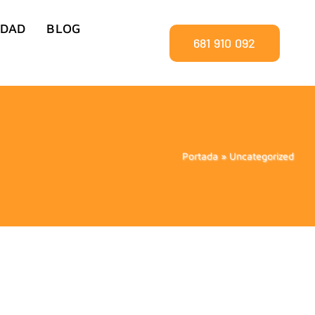
IDAD
BLOG
681 910 092
Portada
»
Uncategorized