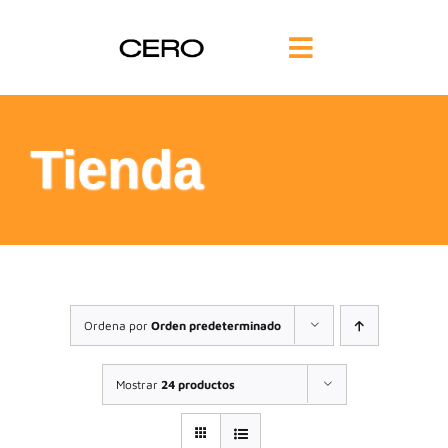
Saltar
al
Toggle
contenido
Navigation
INICIO
Tienda
FILOSOFÍA
TE AYUDAMOS
FORMACIÓN
Ordena por
Orden predeterminado
COMUNIDAD
Mostrar
24 productos
BLOG