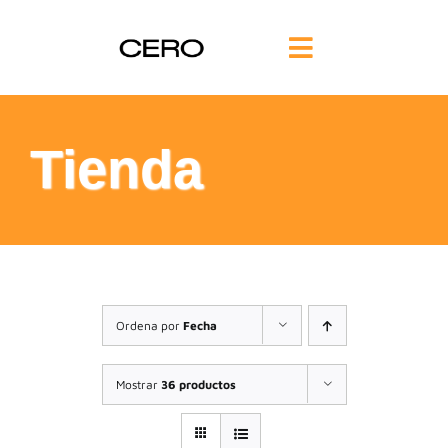
Saltar
al
Toggle
contenido
Navigation
INICIO
Tienda
FILOSOFÍA
TE AYUDAMOS
FORMACIÓN
Ordena por
Fecha
COMUNIDAD
Mostrar
36 productos
BLOG