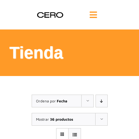
Saltar
al
Toggle
contenido
Navigation
INICIO
Tienda
FILOSOFÍA
TE AYUDAMOS
FORMACIÓN
Ordena por
Fecha
COMUNIDAD
Mostrar
36 productos
BLOG