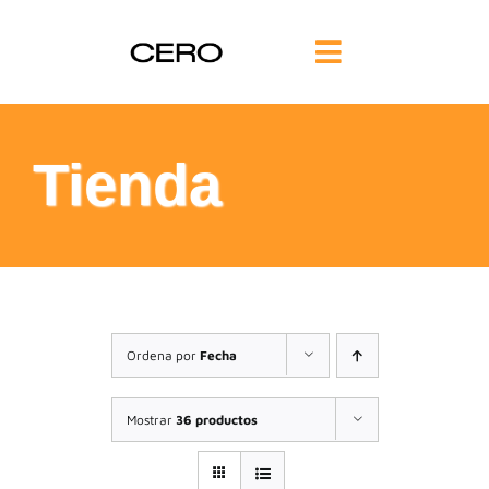
Saltar
al
Toggle
contenido
Navigation
INICIO
Tienda
FILOSOFÍA
TE AYUDAMOS
FORMACIÓN
Ordena por
Fecha
COMUNIDAD
Mostrar
36 productos
BLOG