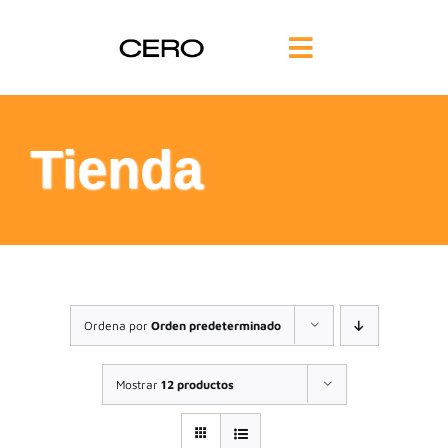
Saltar
al
Toggle
contenido
Navigation
INICIO
Tienda
FILOSOFÍA
TE AYUDAMOS
FORMACIÓN
Ordena por
Orden predeterminado
COMUNIDAD
Mostrar
12 productos
BLOG