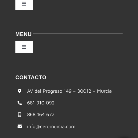
Toggle
Navigation
Política de privacidad
MENU
Condiciones de uso
Toggle
Navigation
Ley de cookies
Inicio
CONTACTO
Accesibilidad
Filosofía
AV del Progreso 149 – 30012 – Murcia
Mapa del sitio
681 910 092
Te ayudamos
868 164 672
Formación
info@ceromurcia.com