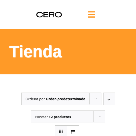
Saltar
al
Toggle
contenido
Navigation
INICIO
Tienda
FILOSOFÍA
TE AYUDAMOS
FORMACIÓN
Ordena por
Orden predeterminado
COMUNIDAD
Mostrar
12 productos
BLOG