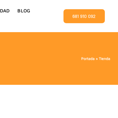
IDAD
BLOG
681 910 092
Portada
»
Tienda