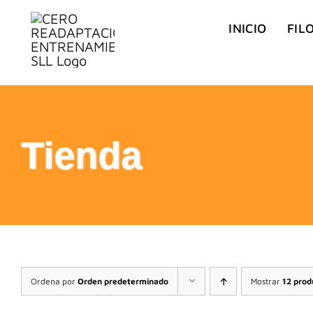
Saltar
INICIO
FIL
al
contenido
Tienda
Ordena por
Orden predeterminado
Mostrar
12 prod