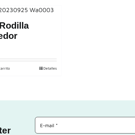
Rodilla
edor
carrito
Detalles
ter