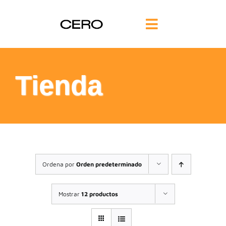
Saltar
al
Toggle
contenido
Navigation
INICIO
Tienda
FILOSOFÍA
TE AYUDAMOS
FORMACIÓN
Ordena por
Orden predeterminado
COMUNIDAD
Mostrar
12 productos
BLOG