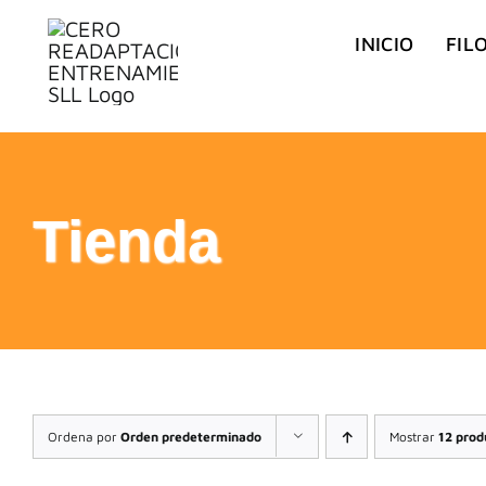
Saltar
INICIO
FIL
al
contenido
Tienda
Ordena por
Orden predeterminado
Mostrar
12 prod