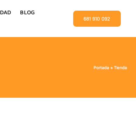
IDAD
BLOG
681 910 092
Portada
»
Tienda