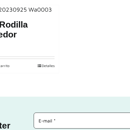
Rodilla
edor
carrito
Detalles
ter