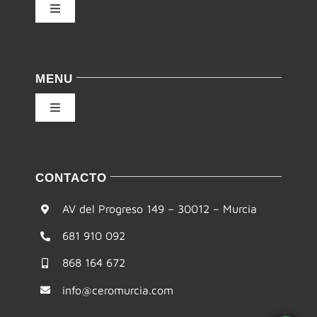
Toggle
Navigation
Política de privacidad
MENU
Condiciones de uso
Toggle
Navigation
Ley de cookies
Inicio
CONTACTO
Accesibilidad
Filosofía
AV del Progreso 149 – 30012 – Murcia
Mapa del sitio
681 910 092
Te ayudamos
868 164 672
Formación
info@ceromurcia.com