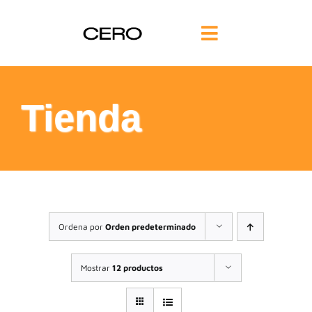
Saltar
al
Toggle
contenido
Navigation
INICIO
Tienda
FILOSOFÍA
TE AYUDAMOS
FORMACIÓN
Ordena por
Orden predeterminado
COMUNIDAD
Mostrar
12 productos
BLOG