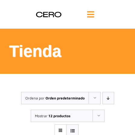
Saltar
al
Toggle
contenido
Navigation
INICIO
Tienda
FILOSOFÍA
TE AYUDAMOS
FORMACIÓN
Ordena por
Orden predeterminado
COMUNIDAD
Mostrar
12 productos
BLOG