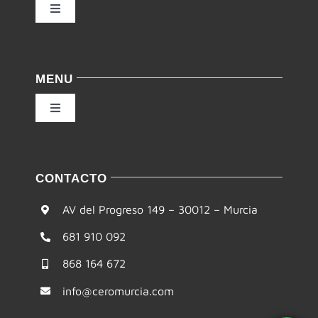
Toggle
Navigation
Política de privacidad
MENU
Condiciones de uso
Toggle
Navigation
Ley de cookies
Inicio
CONTACTO
Accesibilidad
Filosofía
AV del Progreso 149 – 30012 – Murcia
Mapa del sitio
681 910 092
Te ayudamos
868 164 672
Formación
info@ceromurcia.com