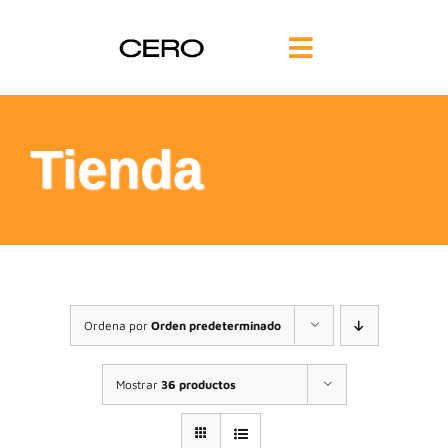
Saltar
al
Toggle
contenido
Navigation
INICIO
Tienda
FILOSOFÍA
TE AYUDAMOS
FORMACIÓN
Ordena por
Orden predeterminado
COMUNIDAD
Mostrar
36 productos
BLOG