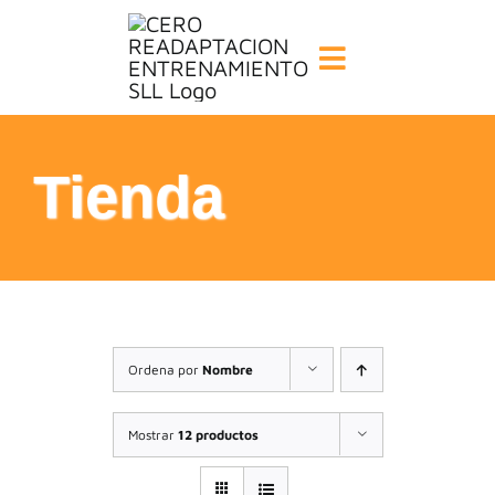
Saltar
al
Toggle
contenido
Navigation
INICIO
Tienda
FILOSOFÍA
TE AYUDAMOS
FORMACIÓN
Ordena por
Nombre
COMUNIDAD
Mostrar
12 productos