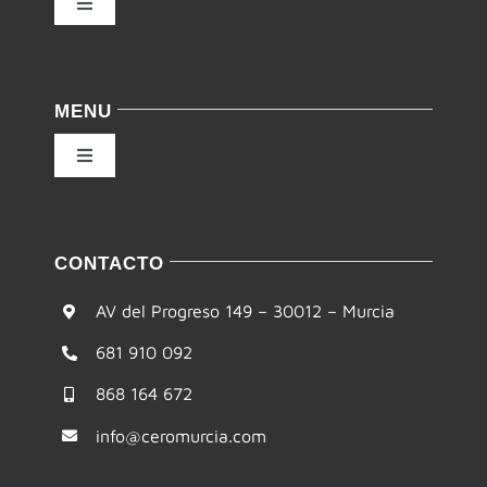
Toggle
Navigation
Política de privacidad
MENU
Condiciones de uso
Toggle
Navigation
Ley de cookies
Inicio
CONTACTO
Accesibilidad
Filosofía
AV del Progreso 149 – 30012 – Murcia
Mapa del sitio
681 910 092
Te ayudamos
868 164 672
Formación
info@ceromurcia.com