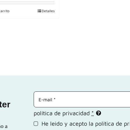
carrito
Detalles
Correo
electrónico
ter
política de privacidad
*
He leido y acepto la
política de p
ño a