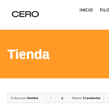
Saltar
INICIO
FIL
al
contenido
Tienda
Ordena por
Nombre
Mostrar
12 productos