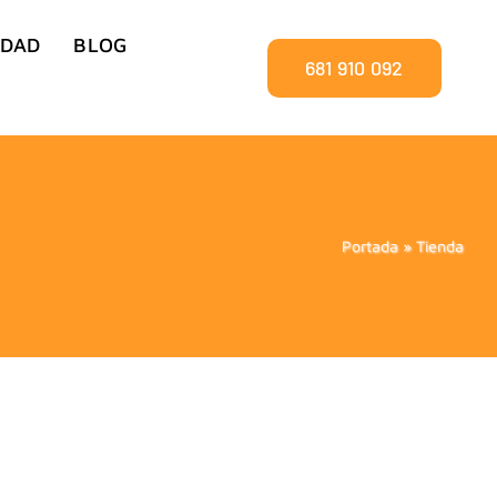
IDAD
BLOG
681 910 092
Portada
»
Tienda