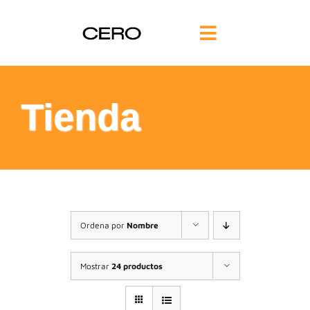
Saltar
al
Toggle
contenido
Navigation
INICIO
Tienda
FILOSOFÍA
TE AYUDAMOS
FORMACIÓN
Ordena por
Nombre
COMUNIDAD
Mostrar
24 productos
BLOG