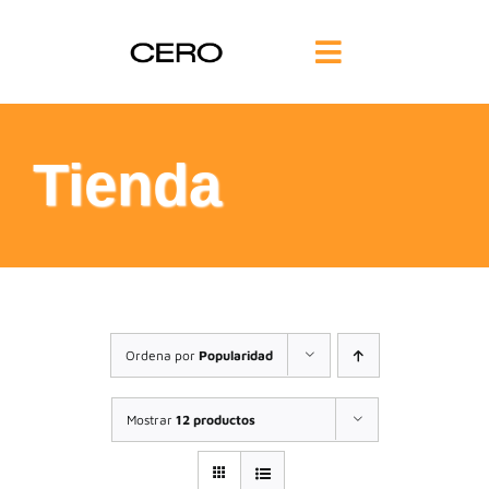
Saltar
al
Toggle
contenido
Navigation
INICIO
Tienda
FILOSOFÍA
TE AYUDAMOS
FORMACIÓN
Ordena por
Popularidad
COMUNIDAD
Mostrar
12 productos
BLOG