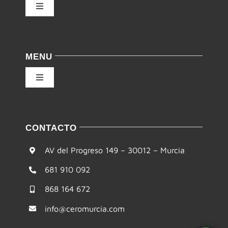
Toggle
Navigation
Política de privacidad
MENU
Condiciones de uso
Toggle
Navigation
Ley de cookies
Inicio
CONTACTO
Accesibilidad
Filosofía
AV del Progreso 149 – 30012 – Murcia
Mapa del sitio
681 910 092
Te ayudamos
868 164 672
Formación
info@ceromurcia.com