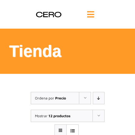
Saltar
al
Toggle
contenido
Navigation
INICIO
Tienda
FILOSOFÍA
TE AYUDAMOS
FORMACIÓN
Ordena por
Precio
COMUNIDAD
Mostrar
12 productos
BLOG