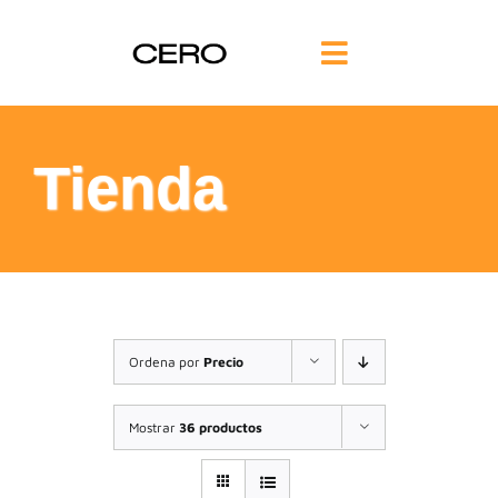
Saltar
al
Toggle
contenido
Navigation
INICIO
Tienda
FILOSOFÍA
TE AYUDAMOS
FORMACIÓN
Ordena por
Precio
COMUNIDAD
Mostrar
36 productos
BLOG