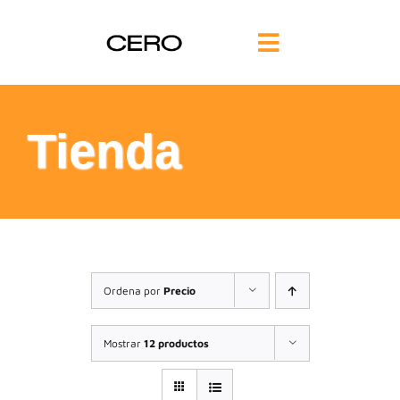
Saltar
al
Toggle
contenido
Navigation
INICIO
Tienda
FILOSOFÍA
TE AYUDAMOS
FORMACIÓN
Ordena por
Precio
COMUNIDAD
Mostrar
12 productos
BLOG