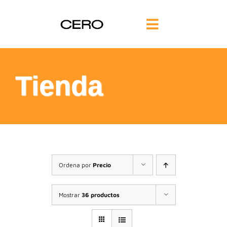
Saltar
al
Toggle
contenido
Navigation
INICIO
Tienda
FILOSOFÍA
TE AYUDAMOS
FORMACIÓN
Ordena por
Precio
COMUNIDAD
Mostrar
36 productos
BLOG