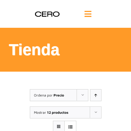
Saltar
al
Toggle
contenido
Navigation
INICIO
Tienda
FILOSOFÍA
TE AYUDAMOS
FORMACIÓN
Ordena por
Precio
COMUNIDAD
Mostrar
12 productos
BLOG