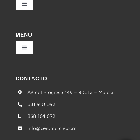
Toggle
Navigation
Política de privacidad
MENU
Condiciones de uso
Toggle
Navigation
Ley de cookies
Inicio
CONTACTO
Accesibilidad
Filosofía
AV del Progreso 149 – 30012 – Murcia
Mapa del sitio
681 910 092
Te ayudamos
868 164 672
Formación
info@ceromurcia.com