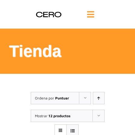
Saltar
al
Toggle
contenido
Navigation
INICIO
Tienda
FILOSOFÍA
TE AYUDAMOS
FORMACIÓN
Ordena por
Puntuar
COMUNIDAD
Mostrar
12 productos
BLOG