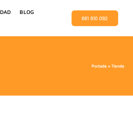
IDAD
BLOG
681 910 092
Portada
»
Tienda