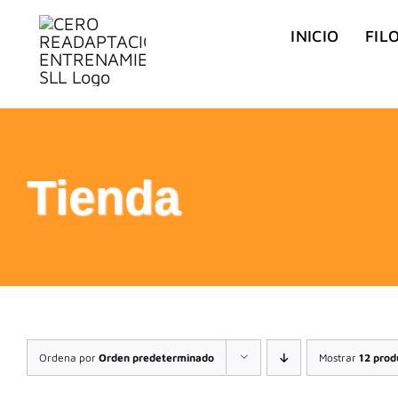
Saltar
INICIO
FIL
al
contenido
Tienda
Ordena por
Orden predeterminado
Mostrar
12 prod