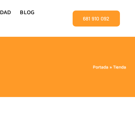
IDAD
BLOG
681 910 092
Portada
»
Tienda