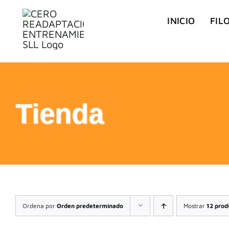
Saltar
INICIO
FIL
al
contenido
Tienda
Ordena por
Orden predeterminado
Mostrar
12 prod