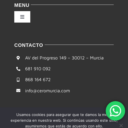
MENU
Condiciones de uso
Toggle
Navigation
Ley de cookies
Inicio
CONTACTO
Accesibilidad
Filosofía
AV del Progreso 149 – 30012 – Murcia
Mapa del sitio
681 910 092
Te ayudamos
868 164 672
Formación
info@ceromurcia.com
Comunidad
Usamos cookies para asegurar que te damos la mejor
experiencia en nuestra web. Si continúas usando este sitio,
Blog
asumiremos que estás de acuerdo con ello.