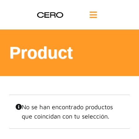
Saltar
al
Toggle
contenido
Navigation
INICIO
Product
FILOSOFÍA
TE AYUDAMOS
FORMACIÓN
No se han encontrado productos
que coincidan con tu selección.
COMUNIDAD
BLOG