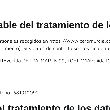
able del tratamiento de 
rsonales recogidos en https://
www.ceromurcia.
amiento). Sus datos de contacto son los siguient
11Avenida DEL PALMAR, N.99, LOFT 111Avenida D
fono: 681910092
al tratamiento de los da