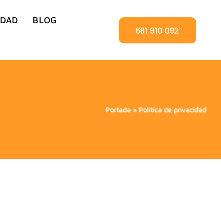
IDAD
BLOG
681 910 092
Portada
»
Política de privacidad