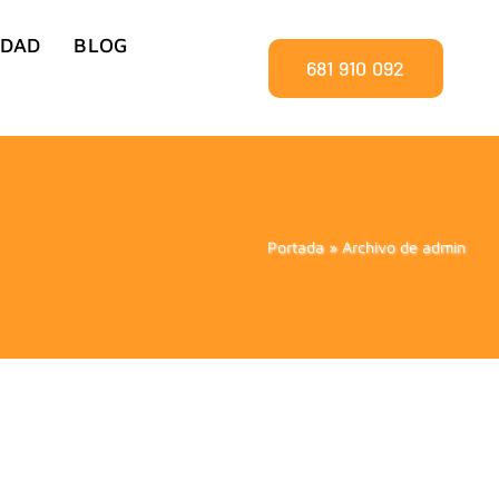
IDAD
BLOG
681 910 092
Portada
»
Archivo de admin