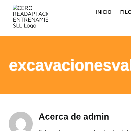
Saltar
INICIO
FIL
al
contenido
excavacionesva
Acerca de
admin