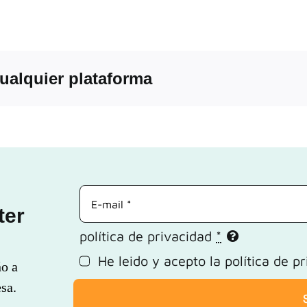
 cualquier plataforma
Correo
electrónico
ter
política de privacidad
*
He leido y acepto la
política de p
ño a
sa.