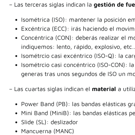
– Las terceras siglas indican la
gestión de fu
Isométrica (ISO): mantener la posición e
Excéntrica (ECC): irás haciendo el movim
Concéntrica (CON): deberás realizar el mo
indiquemos: lento, rápido, explosivo, etc
Isométrcio casi excéntrico (ISO-Q): la ca
Isométrcio casi concéntrico (ISO-CON): l
generas tras unos segundos de ISO un m
– Las cuartas siglas indican el
material
a utili
Power Band (PB): las bandas elásticas g
Mini Band (MiniB): las bandas elásticas 
Slide (SL): deslizador
Mancuerna (MANC)