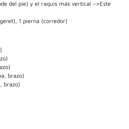
ode del pie) y el raquis más vertical –>Este
geret), 1 pierna (corredor)
)
zo)
azo)
na, brazo)
, brazo)