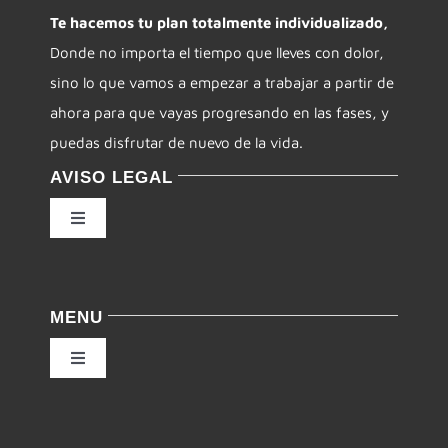
Te hacemos tu plan totalmente individualizado,
Donde no importa el tiempo que lleves con dolor,
CONTACTO
sino lo que vamos a empezar a trabajar a partir de
ahora para que vayas progresando en las fases, y
puedas disfrutar de nuevo de la vida.
AVISO LEGAL
Toggle
Navigation
Política de privacidad
MENU
Condiciones de uso
Toggle
Navigation
Ley de cookies
Inicio