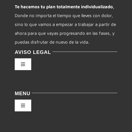
Te hacemos tu plan totalmente individualizado,
Donde no importa el tiempo que lleves con dolor,
CONTACTO
sino lo que vamos a empezar a trabajar a partir de
ahora para que vayas progresando en las fases, y
puedas disfrutar de nuevo de la vida.
AVISO LEGAL
Toggle
Navigation
Política de privacidad
MENU
Condiciones de uso
Toggle
Navigation
Ley de cookies
Inicio