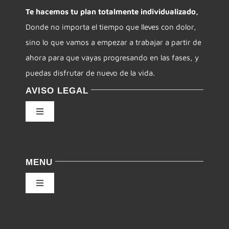
Te hacemos tu plan totalmente individualizado,
Donde no importa el tiempo que lleves con dolor,
CONTACTO
sino lo que vamos a empezar a trabajar a partir de
ahora para que vayas progresando en las fases, y
puedas disfrutar de nuevo de la vida.
AVISO LEGAL
Toggle
Navigation
Política de privacidad
MENU
Condiciones de uso
Toggle
Navigation
Ley de cookies
Inicio