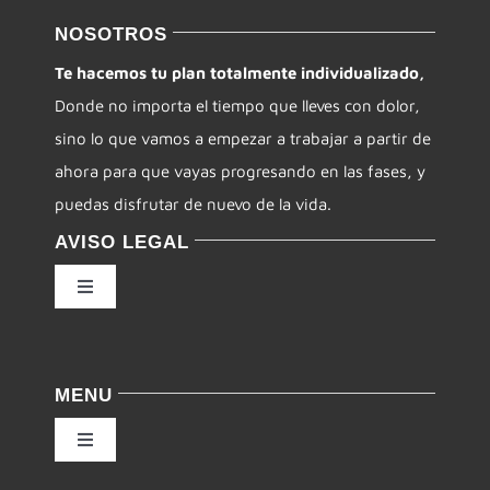
NOSOTROS
Te hacemos tu plan totalmente individualizado,
Donde no importa el tiempo que lleves con dolor,
sino lo que vamos a empezar a trabajar a partir de
ahora para que vayas progresando en las fases, y
puedas disfrutar de nuevo de la vida.
AVISO LEGAL
Toggle
Navigation
Política de privacidad
MENU
Condiciones de uso
Toggle
Navigation
Ley de cookies