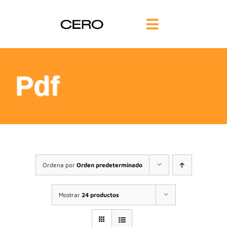
Saltar
al
Toggle
contenido
Navigation
INICIO
Pdf
FILOSOFÍA
TE AYUDAMOS
FORMACIÓN
Ordena por
Orden predeterminado
COMUNIDAD
Mostrar
24 productos
BLOG