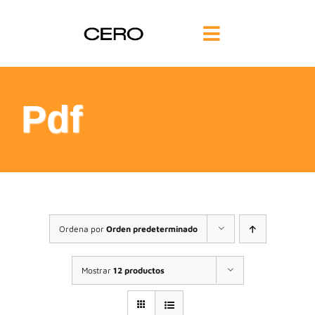
Saltar
al
Toggle
contenido
Navigation
INICIO
Pdf
FILOSOFÍA
TE AYUDAMOS
FORMACIÓN
Ordena por
Orden predeterminado
COMUNIDAD
Mostrar
12 productos
BLOG