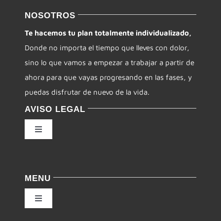
NOSOTROS
Te hacemos tu plan totalmente individualizado,
Donde no importa el tiempo que lleves con dolor,
sino lo que vamos a empezar a trabajar a partir de
ahora para que vayas progresando en las fases, y
puedas disfrutar de nuevo de la vida.
AVISO LEGAL
Toggle
Navigation
Política de privacidad
MENU
Condiciones de uso
Toggle
Navigation
Ley de cookies