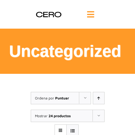
Saltar
al
Toggle
contenido
Navigation
INICIO
Uncategorized
FILOSOFÍA
TE AYUDAMOS
FORMACIÓN
Ordena por
Puntuar
COMUNIDAD
Mostrar
24 productos
BLOG