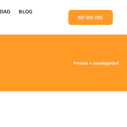
IDAD
BLOG
681 910 092
Portada
»
Uncategorized