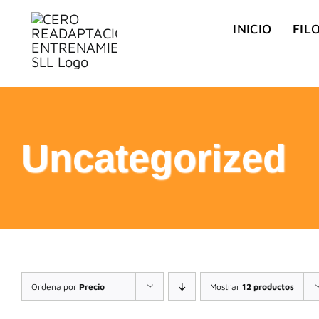
Saltar
INICIO
FIL
al
contenido
Uncategorized
Ordena por
Precio
Mostrar
12 productos