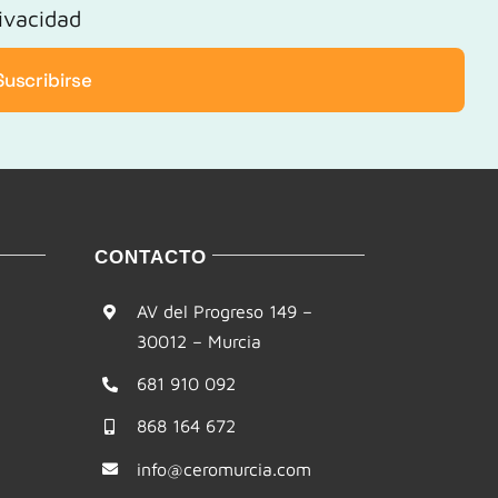
rivacidad
Suscribirse
CONTACTO
AV del Progreso 149 –
30012 – Murcia
681 910 092
868 164 672
info@ceromurcia.com